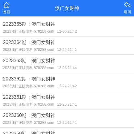
澳门女财神
首页
返回
2023365期：澳门女财神
2023澳门正版资料 670288.com
12-30 21:42
2023364期：澳门女财神
2023澳门正版资料 670288.com
12-29 21:41
2023363期：澳门女财神
2023澳门正版资料 670288.com
12-28 21:44
2023362期：澳门女财神
2023澳门正版资料 670288.com
12-27 21:42
2023361期：澳门女财神
2023澳门正版资料 670288.com
12-26 21:41
2023360期：澳门女财神
2023澳门正版资料 670288.com
12-25 21:41
2023359期：澳门女财神