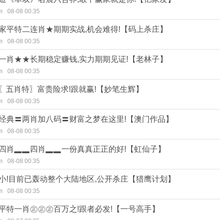
m
08-08 00:35
★独家平特二连肖★期期实战,机会难得!【码上杀庄】
m
08-08 00:35
平特一肖★★长期稳定赚钱,实力期期见证!【老林子】
m
08-08 00:35
精品〖五肖特〗富贵险求!跟就赢!【妙笔生辉】
m
08-08 00:35
原创经典〓两肖加八码〓财富之梦在这里!【澳门作品】
m
08-08 00:35
▂▂四肖▂▂四肖▂▂一份真真正正的好!【虹仙子】
m
08-08 00:35
部大小!目前已轰动整个大陆地区,公开杀庄【猎鹰计划】
m
08-08 00:35
㊣㊣平特一肖㊣㊣㊣百万之!跟者必发!【一号高手】