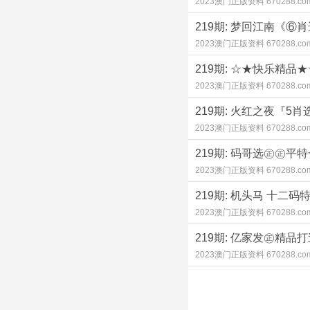
2023澳门正版资料 670288.co
219期: 梦回江南《
2023澳门正版资料 670288.co
219期: ☆★快乐精
2023澳门正版资料 670288.co
219期: 火红之夜『5
2023澳门正版资料 670288.co
219期: 码哥选㊣㊣
2023澳门正版资料 670288.co
219期: 机头马 十二
2023澳门正版资料 670288.co
219期: 亿家发㊣精
2023澳门正版资料 670288.co